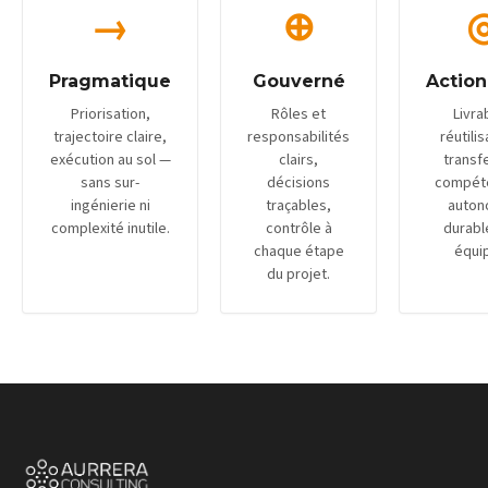
→
⊕
Pragmatique
Gouverné
Action
Priorisation,
Rôles et
Livra
trajectoire claire,
responsabilités
réutili
exécution au sol —
clairs,
transf
sans sur-
décisions
compét
ingénierie ni
traçables,
auton
complexité inutile.
contrôle à
durabl
chaque étape
équi
du projet.